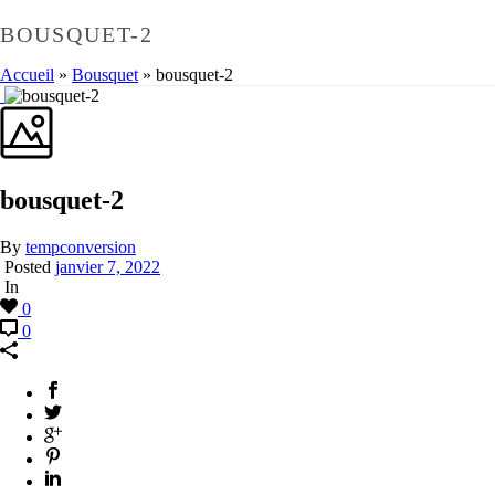
BOUSQUET-2
Accueil
»
Bousquet
»
bousquet-2
bousquet-2
By
tempconversion
Posted
janvier 7, 2022
In
0
0