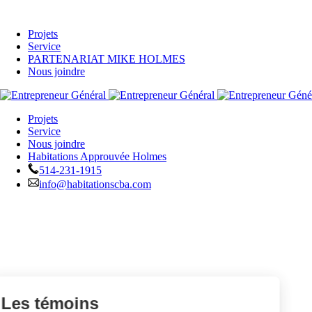
Projets
Service
PARTENARIAT MIKE HOLMES
Nous joindre
Projets
Service
Nous joindre
Habitations Approuvée Holmes
514-231-1915
info@habitationscba.com