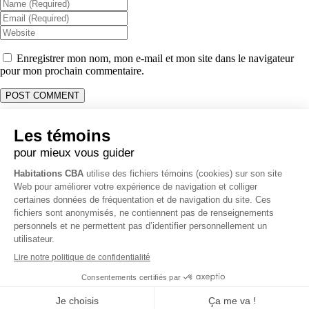
Enregistrer mon nom, mon e-mail et mon site dans le navigateur
pour mon prochain commentaire.
Coordonnées
Opérations & Soumission:
514 231-1915
Administration & Comptabilité:
514 261-0058
Bureau:
450 403-7376
3796 Rue O’Reilly, Carignan, QC J3L 4A7
info@habitationscba.com
RBQ 5728-0331-01
Politique de vie privée
Tous droits réservés Habitations CBA ©
2026 -
Création de site web
par Zéro Un Zéro Inc.