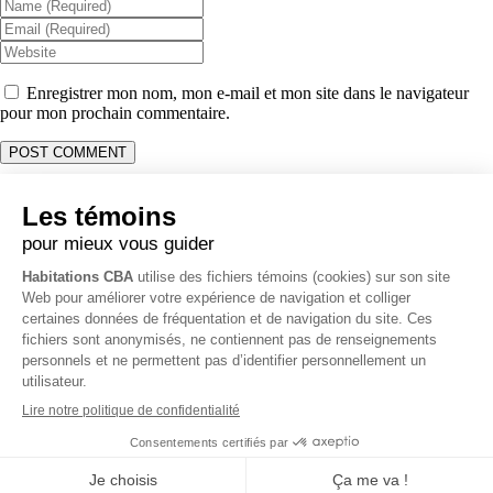
Enregistrer mon nom, mon e-mail et mon site dans le navigateur
pour mon prochain commentaire.
Coordonnées
Opérations & Soumission:
514 231-1915
Administration & Comptabilité:
514 261-0058
Bureau:
450 403-7376
3796 Rue O’Reilly, Carignan, QC J3L 4A7
info@habitationscba.com
RBQ 5728-0331-01
Politique de vie privée
Tous droits réservés Habitations CBA ©
2026 -
Création de site web
par Zéro Un Zéro Inc.