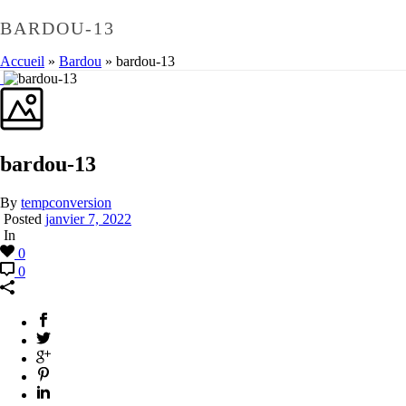
BARDOU-13
Accueil
»
Bardou
»
bardou-13
bardou-13
By
tempconversion
Posted
janvier 7, 2022
In
0
0