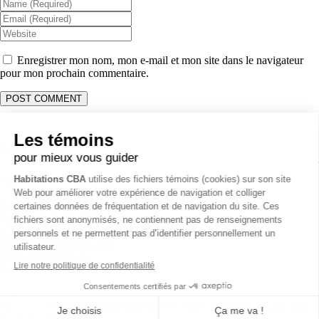
Enregistrer mon nom, mon e-mail et mon site dans le navigateur
pour mon prochain commentaire.
Coordonnées
Opérations & Soumission:
514 231-1915
Administration & Comptabilité:
514 261-0058
Bureau:
450 403-7376
3796 Rue O’Reilly, Carignan, QC J3L 4A7
info@habitationscba.com
RBQ 5728-0331-01
Politique de vie privée
Tous droits réservés Habitations CBA ©
2026 -
Création de site web
par Zéro Un Zéro Inc.