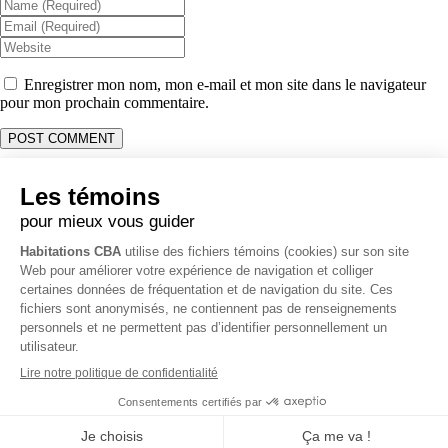
Enregistrer mon nom, mon e-mail et mon site dans le navigateur
pour mon prochain commentaire.
Coordonnées
Opérations & Soumission:
514 231-1915
Administration & Comptabilité:
514 261-0058
Bureau:
450 403-7376
3796 Rue O’Reilly, Carignan, QC J3L 4A7
info@habitationscba.com
RBQ 5728-0331-01
Politique de vie privée
Tous droits réservés Habitations CBA ©
2026 -
Création de site web
par Zéro Un Zéro Inc.