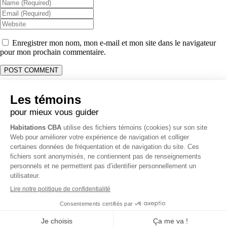
Enregistrer mon nom, mon e-mail et mon site dans le navigateur
pour mon prochain commentaire.
Coordonnées
Opérations & Soumission:
514 231-1915
Administration & Comptabilité:
514 261-0058
Bureau:
450 403-7376
3796 Rue O’Reilly, Carignan, QC J3L 4A7
info@habitationscba.com
RBQ 5728-0331-01
Politique de vie privée
Tous droits réservés Habitations CBA ©
2026 -
Création de site web
par Zéro Un Zéro Inc.