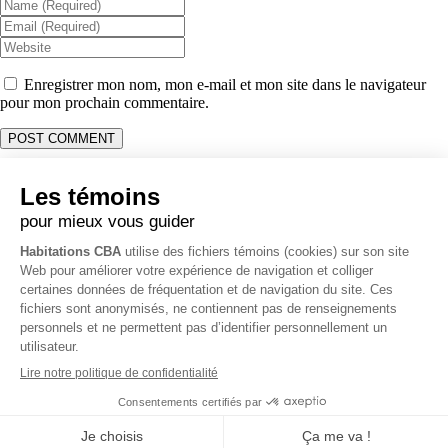
Enregistrer mon nom, mon e-mail et mon site dans le navigateur
pour mon prochain commentaire.
Coordonnées
Opérations & Soumission:
514 231-1915
Administration & Comptabilité:
514 261-0058
Bureau:
450 403-7376
3796 Rue O’Reilly, Carignan, QC J3L 4A7
info@habitationscba.com
RBQ 5728-0331-01
Politique de vie privée
Tous droits réservés Habitations CBA ©
2026 -
Création de site web
par Zéro Un Zéro Inc.