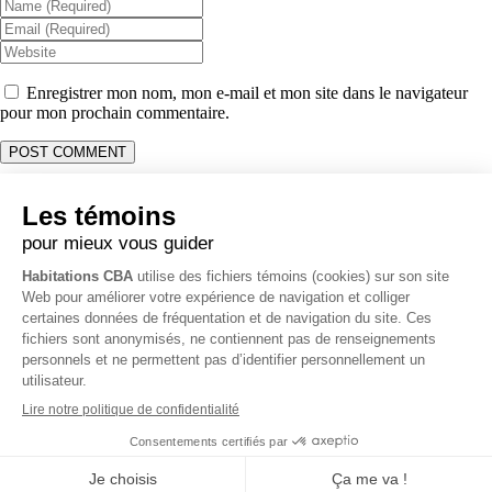
Enregistrer mon nom, mon e-mail et mon site dans le navigateur
pour mon prochain commentaire.
Coordonnées
Opérations & Soumission:
514 231-1915
Administration & Comptabilité:
514 261-0058
Bureau:
450 403-7376
3796 Rue O’Reilly, Carignan, QC J3L 4A7
info@habitationscba.com
RBQ 5728-0331-01
Politique de vie privée
Tous droits réservés Habitations CBA ©
2026 -
Création de site web
par Zéro Un Zéro Inc.