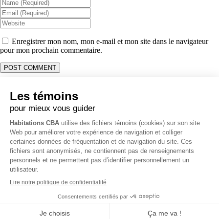
Enregistrer mon nom, mon e-mail et mon site dans le navigateur
pour mon prochain commentaire.
Coordonnées
Opérations & Soumission:
514 231-1915
Administration & Comptabilité:
514 261-0058
Bureau:
450 403-7376
3796 Rue O’Reilly, Carignan, QC J3L 4A7
info@habitationscba.com
RBQ 5728-0331-01
Politique de vie privée
Tous droits réservés Habitations CBA ©
2026 -
Création de site web
par Zéro Un Zéro Inc.