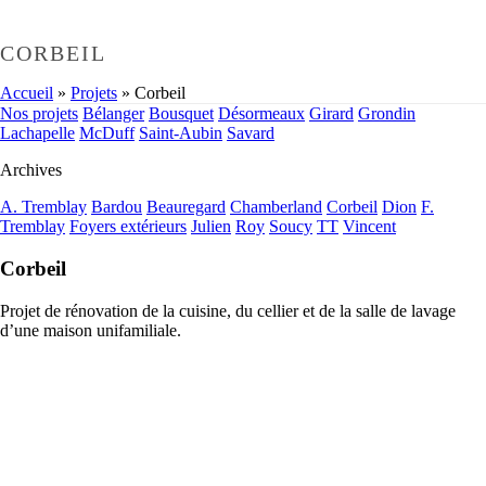
CORBEIL
Accueil
»
Projets
»
Corbeil
Nos projets
Bélanger
Bousquet
Désormeaux
Girard
Grondin
Lachapelle
McDuff
Saint-Aubin
Savard
Archives
A. Tremblay
Bardou
Beauregard
Chamberland
Corbeil
Dion
F.
Tremblay
Foyers extérieurs
Julien
Roy
Soucy
TT
Vincent
Corbeil
Projet de rénovation de la cuisine, du cellier et de la salle de lavage
d’une maison unifamiliale.