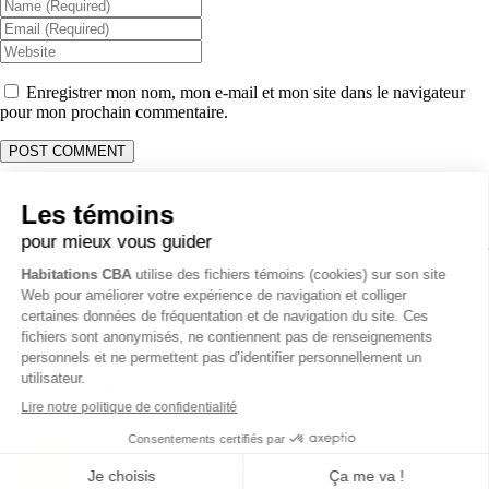
Enregistrer mon nom, mon e-mail et mon site dans le navigateur
pour mon prochain commentaire.
Coordonnées
Opérations & Soumission:
514 231-1915
Administration & Comptabilité:
514 261-0058
Bureau:
450 403-7376
3796 Rue O’Reilly, Carignan, QC J3L 4A7
info@habitationscba.com
RBQ 5728-0331-01
Politique de vie privée
Tous droits réservés Habitations CBA ©
2026 -
Création de site web
par Zéro Un Zéro Inc.