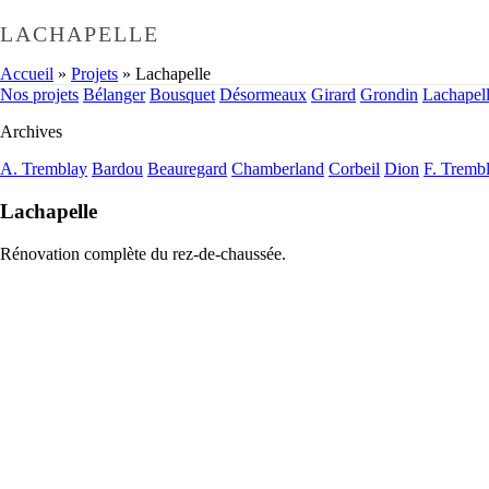
LACHAPELLE
Accueil
»
Projets
»
Lachapelle
Nos projets
Bélanger
Bousquet
Désormeaux
Girard
Grondin
Lachapel
Archives
A. Tremblay
Bardou
Beauregard
Chamberland
Corbeil
Dion
F. Tremb
Lachapelle
Rénovation complète du rez-de-chaussée.