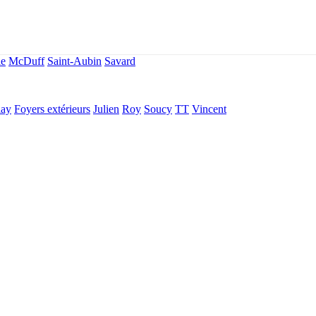
le
McDuff
Saint-Aubin
Savard
lay
Foyers extérieurs
Julien
Roy
Soucy
TT
Vincent