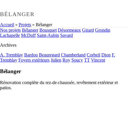
BÉLANGER
Accueil
»
Projets
»
Bélanger
Nos projets
Bélanger
Bousquet
Désormeaux
Girard
Grondin
Lachapelle
McDuff
Saint-Aubin
Savard
Archives
A. Tremblay
Bardou
Beauregard
Chamberland
Corbeil
Dion
F.
Tremblay
Foyers extérieurs
Julien
Roy
Soucy
TT
Vincent
Bélanger
Rénovation complète du rez-de-chaussée, revêtement extérieur et
patios.