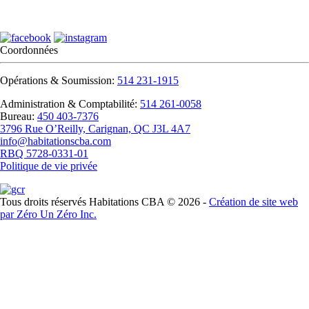
Coordonnées
Opérations & Soumission:
514 231-1915
Administration & Comptabilité:
514 261-0058
Bureau:
450 403-7376
3796 Rue O’Reilly, Carignan, QC J3L 4A7
info@habitationscba.com
RBQ 5728-0331-01
Politique de vie privée
Tous droits réservés Habitations CBA ©
2026 -
Création de site web
par Zéro Un Zéro Inc.